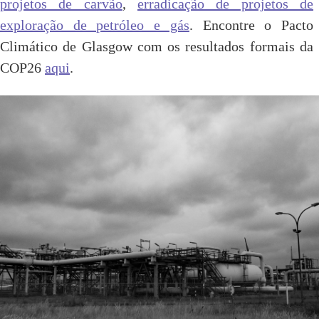
projetos de carvão
,
erradicação de projetos de
exploração de petróleo e gás
. Encontre o Pacto
Climático de Glasgow com os resultados formais da
COP26
aqui
.