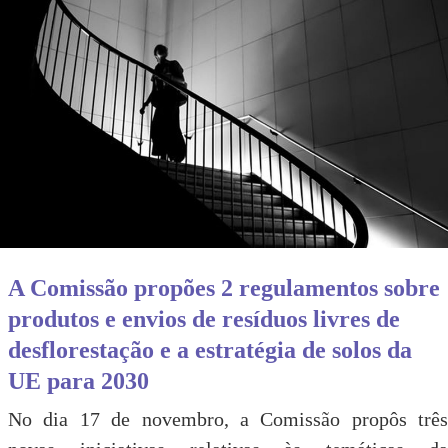
A Comissão propões 2 regulamentos sobre
produtos e envios de resíduos livres de
desflorestação e a estratégia de solos da
UE para 2030
No dia 17 de novembro, a Comissão propôs três