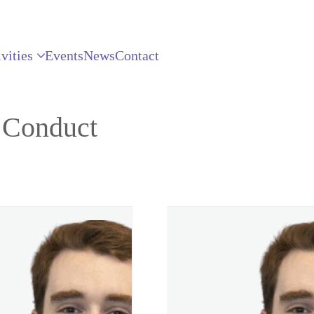
vities
Events
News
Contact
 Conduct