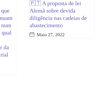
🇵🇹 A proposta de lei
 que
Alemã sobre devida
tinuam
diligência nas cadeias de
s num
abastecimento
 qual
Maio 27, 2022
r da
rial