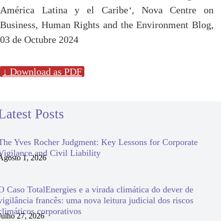
América Latina y el Caribe
‘,
Nova Centre on
Business, Human Rights and the Environment Blog,
03 de Octubre 2024
↓ Download as PDF
Latest Posts
The Yves Rocher Judgment: Key Lessons for Corporate
Vigilance and Civil Liability
Agosto 1, 2026
O Caso TotalEnergies e a virada climática do dever de
vigilância francês: uma nova leitura judicial dos riscos
climáticos corporativos
Julho 27, 2026