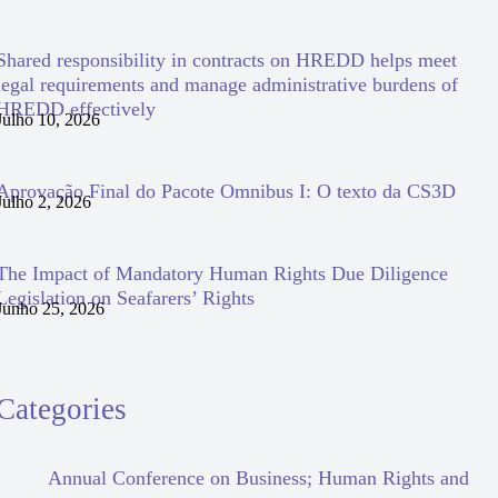
Shared responsibility in contracts on HREDD helps meet
legal requirements and manage administrative burdens of
HREDD effectively
Julho 10, 2026
Aprovação Final do Pacote Omnibus I: O texto da CS3D
Julho 2, 2026
The Impact of Mandatory Human Rights Due Diligence
Legislation on Seafarers’ Rights
Junho 25, 2026
Categories
Annual Conference on Business; Human Rights and