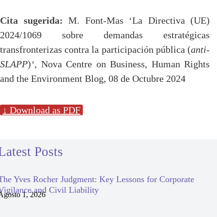
Cita sugerida:
M. Font-Mas ‘La Directiva (UE)
2024/1069 sobre demandas estratégicas
transfronterizas contra la participación pública (
anti-
SLAPP
)
‘,
Nova Centre on Business, Human Rights
and the Environment Blog, 08 de Octubre 2024
↓ Download as PDF
Latest Posts
The Yves Rocher Judgment: Key Lessons for Corporate
Vigilance and Civil Liability
Agosto 1, 2026