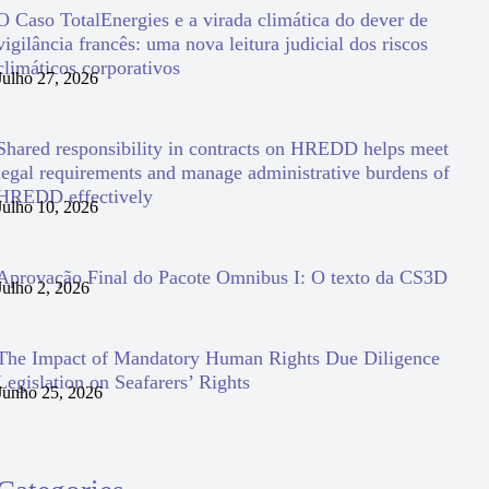
O Caso TotalEnergies e a virada climática do dever de
vigilância francês: uma nova leitura judicial dos riscos
climáticos corporativos
Julho 27, 2026
Shared responsibility in contracts on HREDD helps meet
legal requirements and manage administrative burdens of
HREDD effectively
Julho 10, 2026
Aprovação Final do Pacote Omnibus I: O texto da CS3D
Julho 2, 2026
The Impact of Mandatory Human Rights Due Diligence
Legislation on Seafarers’ Rights
Junho 25, 2026