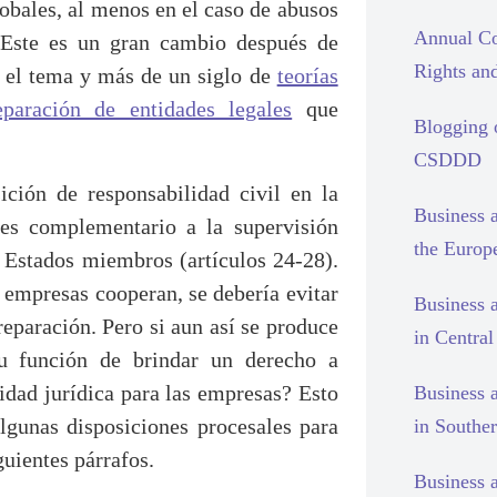
lobales, al menos en el caso de abusos
Annual Co
 Este es un gran cambio después de
Rights and
e el tema y más de un siglo de
teorías
eparación de entidades legales
que
Blogging
CSDDD
ción de responsabilidad civil en la
Business 
 es complementario a la supervisión
the Europ
s Estados miembros (artículos 24-28).
as empresas cooperan, se debería evitar
Business 
reparación. Pero si aun así se produce
in Centra
u función de brindar un derecho a
ridad jurídica para las empresas? Esto
Business 
lgunas disposiciones procesales para
in Southe
guientes párrafos.
Business 