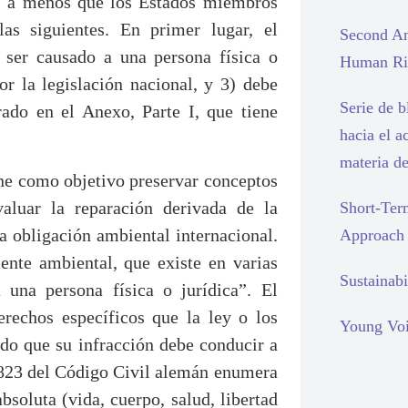
r, a menos que los Estados miembros
as siguientes. En primer lugar, el
Second An
 ser causado a una persona física o
Human Rig
or la legislación nacional, y 3) debe
Serie de 
ado en el Anexo, Parte I, que tiene
hacia el a
materia d
ne como objetivo preservar conceptos
aluar la reparación derivada de la
Short-Ter
a obligación ambiental internacional.
Approach
ente ambiental, que existe en varias
Sustainabi
 una persona física o jurídica”. El
erechos específicos que la ley o los
Young Voi
ndo que su infracción debe conducir a
o 823 del Código Civil alemán enumera
soluta (vida, cuerpo, salud, libertad