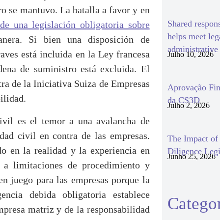
ro se mantuvo. La batalla a favor y en
Shared respon
de una legislación obligatoria sobre
helps meet le
era. Si bien una disposición de
administrativ
aves está incluida en la Ley francesa
Julho 10, 2026
dena de suministro está excluida. El
ra de la Iniciativa Suiza de Empresas
Aprovação Fin
ilidad.
da CS3D
Julho 2, 2026
civil es el temor a una avalancha de
dad civil en contra de las empresas.
The Impact o
o en la realidad y la experiencia en
Diligence Legi
Junho 25, 2026
 a limitaciones de procedimiento y
en juego para las empresas porque la
gencia debida obligatoria establece
Categor
mpresa matriz y de la responsabilidad