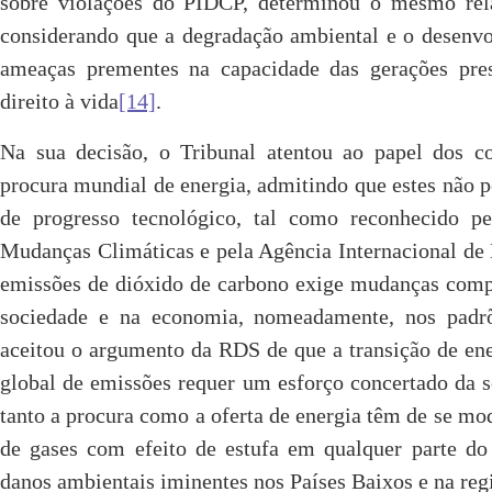
sobre violações do PIDCP, determinou o mesmo rela
considerando que a degradação ambiental e o desenvo
ameaças prementes na capacidade das gerações pres
direito à vida
[14]
.
Na sua decisão, o Tribunal atentou ao papel dos co
procura mundial de energia, admitindo que estes não 
de progresso tecnológico, tal como reconhecido pe
Mudanças Climáticas e pela Agência Internacional de 
emissões de dióxido de carbono exige mudanças comple
sociedade e na economia, nomeadamente, nos pad
aceitou o argumento da RDS de que a transição de ene
global de emissões requer um esforço concertado da 
tanto a procura como a oferta de energia têm de se mo
de gases com efeito de estufa em qualquer parte 
danos ambientais iminentes nos Países Baixos e na re