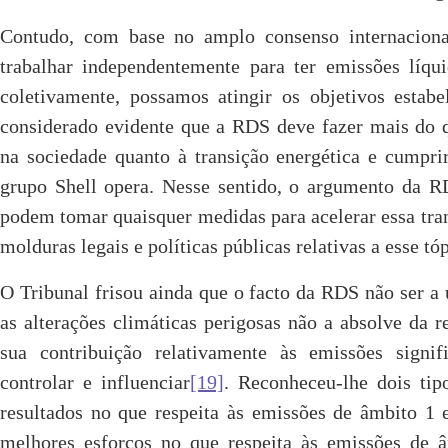
Contudo, com base no amplo consenso internacion
trabalhar independentemente para ter emissões líq
coletivamente, possamos atingir os objetivos estab
considerado evidente que a RDS deve fazer mais do 
na sociedade quanto à transição energética e cumpri
grupo Shell opera. Nesse sentido, o argumento da R
podem tomar quaisquer medidas para acelerar essa tra
molduras legais e políticas públicas relativas a esse tóp
O Tribunal frisou ainda que o facto da RDS não ser a
as alterações climáticas perigosas não a absolve da r
sua contribuição relativamente às emissões signi
controlar e influenciar
[19]
. Reconheceu-lhe dois ti
resultados no que respeita às emissões de âmbito 1 
melhores esforços no que respeita às emissões de 