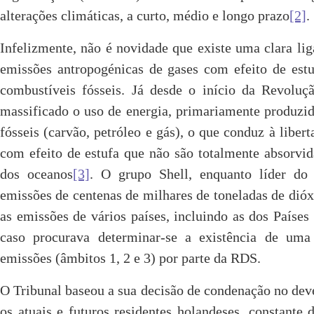
alterações climáticas, a curto, médio e longo prazo
[2]
.
Infelizmente, não é novidade que existe uma clara li
emissões antropogénicas de gases com efeito de estu
combustíveis fósseis. Já desde o início da Revolu
massificado o uso de energia, primariamente produzi
fósseis (carvão, petróleo e gás), o que conduz à liber
com efeito de estufa que não são totalmente absorvid
dos oceanos
[3]
. O grupo Shell, enquanto líder do 
emissões de centenas de milhares de toneladas de dió
as emissões de vários países, incluindo as dos Países
caso procurava determinar-se a existência de uma
emissões (âmbitos 1, 2 e 3) por parte da RDS.
O Tribunal baseou a sua decisão de condenação no dev
os atuais e futuros residentes holandeses, constant