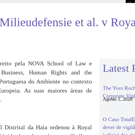
Milieudefensie et al. v Roy
ireito pela NOVA School of Law e
Latest 
 Business, Human Rights and the
Portuguesa do Ambiente no contexto
The Yves Roch
uropeia. As suas maiores áreas de
Corporate Vigi
.
Agosto 1, 2026
O Caso TotalEn
 Distrital da Haia ordenou à Royal
dever de vigil