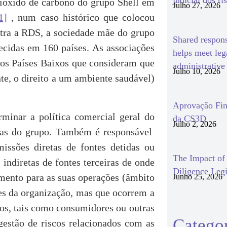
judicial dos ri
dióxido de carbono do grupo Shell em
Julho 27, 2026
1]
, num caso histórico que colocou
ontra a RDS, a sociedade mãe do grupo
Shared respon
cidas em 160 países. As associações
helps meet le
dos Países Baixos que consideram que
administrativ
Julho 10, 2026
e, o direito a um ambiente saudável)
Aprovação Fin
minar a política comercial geral do
da CS3D
Julho 2, 2026
esas do grupo. Também é responsável
issões diretas de fontes detidas ou
The Impact o
indiretas de fontes terceiras de onde
Diligence Legi
imento para as suas operações (âmbito
Junho 25, 2026
des da organização, mas que ocorrem a
iros, tais como consumidores ou outras
Categor
 gestão de riscos relacionados com as