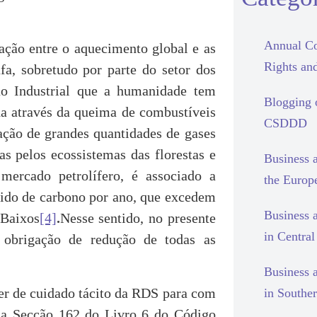
Annual Co
gação entre o aquecimento global e as
Rights and
fa, sobretudo por parte do setor dos
ção Industrial que a humanidade tem
Blogging
da através da queima de combustíveis
CSDDD
tação de grandes quantidades de gases
as pelos ecossistemas das florestas e
Business 
mercado petrolífero, é associado a
the Europ
xido de carbono por ano, que excedem
Business 
 Baixos
[4]
.
Nesse sentido, no presente
in Centra
 obrigação de redução de todas as
Business 
er de cuidado tácito da RDS para com
in Southe
e da Secção 162 do Livro 6 do Código