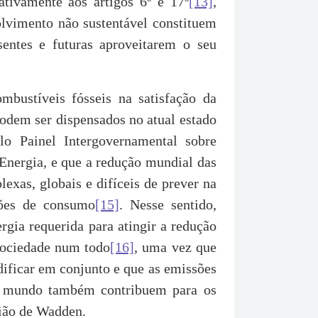
tivamente aos artigos 6º e 17º
[13]
,
lvimento não sustentável constituem
entes e futuras aproveitarem o seu
mbustíveis fósseis na satisfação da
podem ser dispensados no atual estado
lo Painel Intergovernamental sobre
Energia, e que a redução mundial das
xas, globais e difíceis de prever na
rões de consumo
[15]
. Nesse sentido,
rgia requerida para atingir a redução
sociedade num todo
[16]
, uma vez que
dificar em conjunto e que as emissões
do mundo também contribuem para os
gião de Wadden.