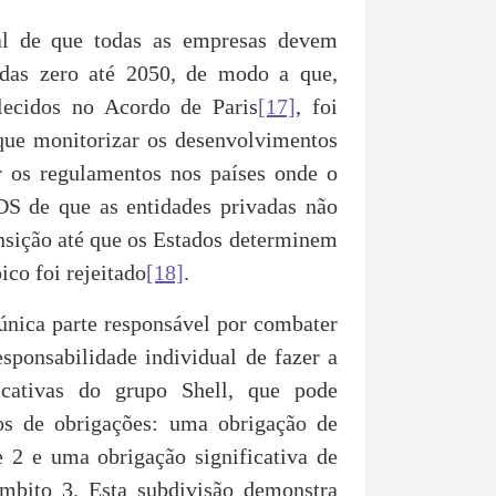
al de que todas as empresas devem
uidas zero até 2050, de modo a que,
elecidos no Acordo de Paris
[17]
, foi
que monitorizar os desenvolvimentos
r os regulamentos nos países onde o
DS de que as entidades privadas não
nsição até que os Estados determinem
ico foi rejeitado
[18]
.
 única parte responsável por combater
esponsabilidade individual de fazer a
ficativas do grupo Shell, que pode
pos de obrigações: uma obrigação de
e 2 e uma obrigação significativa de
âmbito 3. Esta subdivisão demonstra