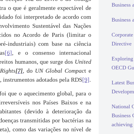
Business 
ntra o que é geralmente expectável de
uidado foi interpretado de acordo com
Business 
volvimento Sustentável das Nações
cidos no Acordo de Paris (limitar o
Corporate 
ré-industriais) com base na ciência
Directive
as
[6]
, e o consenso internacional
Exploring 
ireitos humanos, que surge dos
United
OECD Gui
Rights
[7]
,
do
UN Global Compac
t e
, instrumentos adotados pela RDS
[9]
.
Latest Bu
Developm
foi que o aquecimento global, para o
irreversíveis nos Países Baixos e na
National C
bitantes (devido à deterioração da
Business 
doenças transmitidas por bactérias na
achieving 
leta), como das variações no nível de