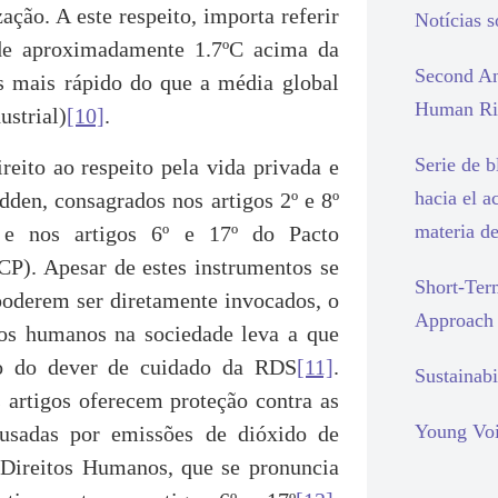
ação. A este respeito, importa referir
Notícias 
de aproximadamente 1.7ºC acima da
Second An
es mais rápido do que a média global
Human Rig
ustrial)
[10]
.
Serie de 
reito ao respeito pela vida privada e
hacia el a
dden, consagrados nos artigos 2º e 8º
materia d
e nos artigos 6º e 17º do Pacto
DCP). Apesar de estes instrumentos se
Short-Ter
 poderem ser diretamente invocados, o
Approach
itos humanos na sociedade leva a que
ão do dever de cuidado da RDS
[11]
.
Sustainabi
 artigos oferecem proteção contra as
Young Voi
causadas por emissões de dióxido de
 Direitos Humanos, que se pronuncia