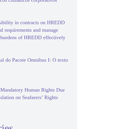
scos climáticos corporativos
sibility in contracts on HREDD
gal requirements and manage
e burdens of HREDD effectively
al do Pacote Omnibus I: O texto
f Mandatory Human Rights Due
slation on Seafarers’ Rights
ies