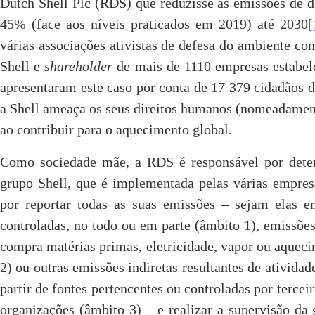
Dutch Shell Plc (RDS) que reduzisse as emissões de 
45% (face aos níveis praticados em 2019) até 2030
[
várias associações ativistas de defesa do ambiente c
Shell e
shareholder
de mais de 1110 empresas estabele
apresentaram este caso por conta de 17 379 cidadãos 
a Shell ameaça os seus direitos humanos (nomeadament
ao contribuir para o aquecimento global.
Como sociedade mãe, a RDS é responsável por deter
grupo Shell, que é implementada pelas várias empr
por reportar todas as suas emissões – sejam elas em
controladas, no todo ou em parte (âmbito 1), emissões 
compra matérias primas, eletricidade, vapor ou aquec
2) ou outras emissões indiretas resultantes de ativida
partir de fontes pertencentes ou controladas por terce
organizações (âmbito 3) – e realizar a supervisão da