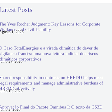
Latest Posts
The Yves Rocher Judgment: Key Lessons for Corporate
Vigilance and Civil Liability
Agosto 1, 2026
O Caso TotalEnergies e a virada climática do dever de
vigilância francês: uma nova leitura judicial dos riscos
climáticos corporativos
Julho 27, 2026
Shared responsibility in contracts on HREDD helps meet
legal requirements and manage administrative burdens of
HREDD effectively
Julho 10, 2026
Aprovação Final do Pacote Omnibus I: O texto da CS3D
Julho 2, 2026