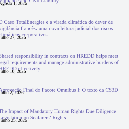
Vigilance and Civil Liability
Agosto 1, 2026
O Caso TotalEnergies e a virada climática do dever de
vigilância francês: uma nova leitura judicial dos riscos
climáticos corporativos
Julho 27, 2026
Shared responsibility in contracts on HREDD helps meet
legal requirements and manage administrative burdens of
HREDD effectively
Julho 10, 2026
Aprovação Final do Pacote Omnibus I: O texto da CS3D
Julho 2, 2026
The Impact of Mandatory Human Rights Due Diligence
Legislation on Seafarers’ Rights
Junho 25, 2026