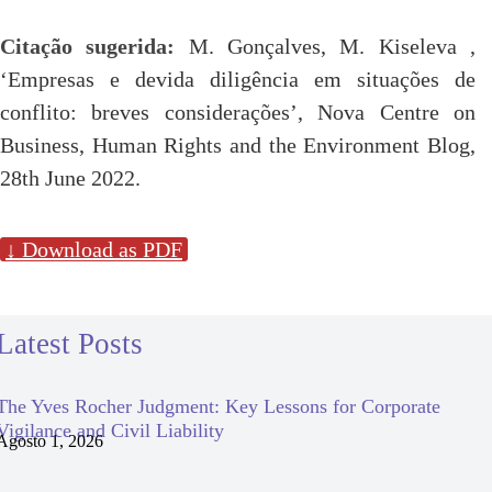
Citação sugerida:
M. Gonçalves, M. Kiseleva ,
‘Empresas e devida diligência em situações de
conflito: breves considerações’, Nova Centre on
Business, Human Rights and the Environment Blog,
28th June 2022.
↓ Download as PDF
Latest Posts
The Yves Rocher Judgment: Key Lessons for Corporate
Vigilance and Civil Liability
Agosto 1, 2026