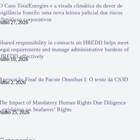
O Caso TotalEnergies e a virada climática do dever de
vigilância francês: uma nova leitura judicial dos riscos
climáticos corporativos
Julho 27, 2026
Shared responsibility in contracts on HREDD helps meet
legal requirements and manage administrative burdens of
HREDD effectively
Julho 10, 2026
Aprovação Final do Pacote Omnibus I: O texto da CS3D
Julho 2, 2026
The Impact of Mandatory Human Rights Due Diligence
Legislation on Seafarers’ Rights
Junho 25, 2026