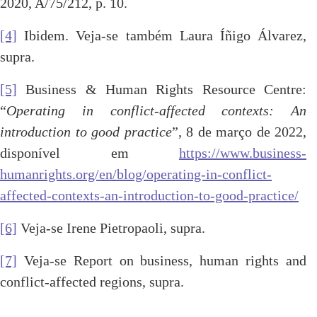
2020, A/75/212, p. 10.
[4]
Ibidem. Veja-se também Laura Íñigo Álvarez,
supra.
[5]
Business & Human Rights Resource Centre:
“
Operating in conflict-affected contexts: An
introduction to good practice
”, 8 de março de 2022,
disponível em
https://www.business-
humanrights.org/en/blog/operating-in-conflict-
affected-contexts-an-introduction-to-good-practice/
[6]
Veja-se Irene Pietropaoli, supra.
[7]
Veja-se Report on business, human rights and
conflict-affected regions, supra.