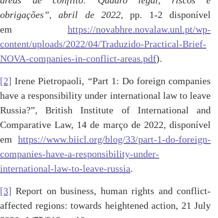
áreas de conflito: Quadro legal, riscos e
obrigações”, abril de 2022,
pp. 1-2 disponível
em
https://novabhre.novalaw.unl.pt/wp-
content/uploads/2022/04/Traduzido-Practical-Brief-
NOVA-companies-in-conflict-areas.pdf
).
[2]
Irene Pietropaoli,
“
Part 1: Do foreign companies
have a responsibility under international law to leave
Russia?”, British Institute of International and
Comparative Law, 14 de março de 2022
,
disponível
em
https://www.biicl.org/blog/33/part-1-do-foreign-
companies-have-a-responsibility-under-
international-law-to-leave-russia
.
[3]
Report on business, human rights and conflict-
affected regions: towards heightened action, 21 July