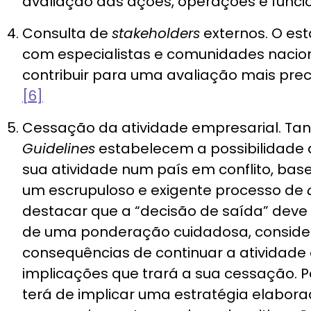
avaliação das ações, operações e funci
Consulta de
stakeholders
externos. O es
com especialistas e comunidades nacion
contribuir para uma avaliação mais prec
[6]
Cessação da atividade empresarial. Ta
Guidelines
estabelecem a possibilidade
sua atividade num país em conflito, ba
um escrupuloso e exigente processo de
destacar que a “decisão de saída” dev
de uma ponderação cuidadosa, consider
consequências de continuar a atividade
implicações que trará a sua cessação. Po
terá de implicar uma estratégia elabor