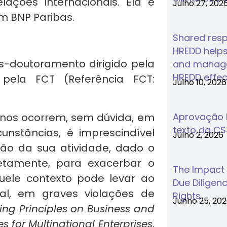
ações internacionais. Ela é
Julho 27, 202
m BNP Paribas.
Shared respo
HREDD helps
ós-doutoramento dirigido pela
and manage
HREDD effec
 pela FCT (Referência FCT:
Julho 10, 2026
anos ocorrem, sem dúvida, em
Aprovação F
texto da C
unstâncias, é imprescindível
Julho 2, 2026
são da sua atividade, dado o
iretamente, para exacerbar o
The Impact
quele contexto pode levar ao
Due Diligenc
al, em graves violações de
Rights
Junho 25, 20
ing Principles on Business and
s for Multinational Enterprises
,