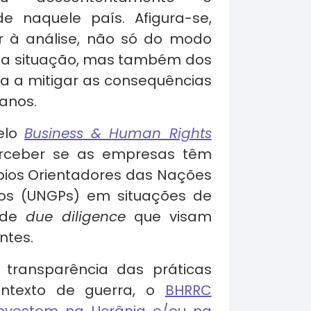
 naquele país. Afigura-se,
er à análise, não só do modo
sta situação, mas também dos
 a mitigar as consequências
anos.
pelo
Business & Human Rights
rceber se as empresas têm
ípios Orientadores das Nações
os (UNGPs) em situações de
s de
due diligence
que visam
entes.
transparência das práticas
texto de guerra, o
BHRRC