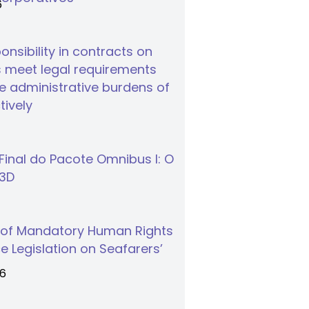
6
nsibility in contracts on
 meet legal requirements
 administrative burdens of
tively
inal do Pacote Omnibus I: O
S3D
 of Mandatory Human Rights
e Legislation on Seafarers’
26