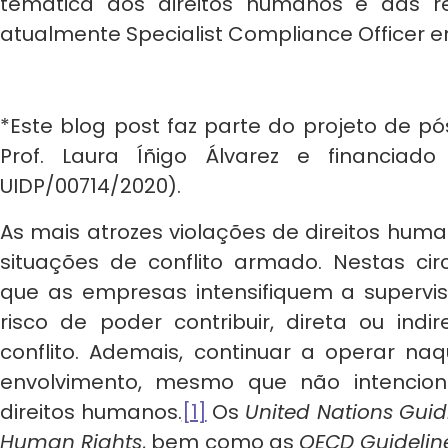
temática dos direitos humanos e das rel
atualmente Specialist Compliance Officer e
*Este blog post faz parte do projeto de p
Prof. Laura Íñigo Álvarez e financiado
UIDP/00714/2020).
As mais atrozes violações de direitos hum
situações de conflito armado. Nestas circ
que as empresas intensifiquem a supervi
risco de poder contribuir, direta ou ind
conflito. Ademais, continuar a operar na
envolvimento, mesmo que não intencion
direitos humanos.
[1]
Os
United Nations Guid
Human Rights
, bem como as
OECD Guideline