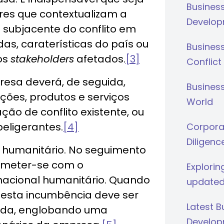
Busines
ores que contextualizam a
Develop
 subjacente do conflito em
as, caraterísticas do país ou
Busines
dos
stakeholders
afetados.
[3]
Conflict
presa deverá, de seguida,
Business
ões, produtos e serviços
World
ação de conflito existente, ou
beligerantes.
[4]
Corporat
Diligenc
l humanitário. No seguimento
ometer-se com o
Explorin
rnacional humanitário. Quando
updated
 esta incumbência deve ser
Latest 
ida, englobando uma
Develop