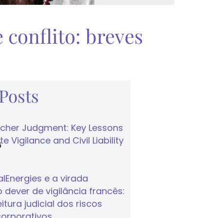
 conflito: breves
 Posts
cher Judgment: Key Lessons
e Vigilance and Civil Liability
6
lEnergies e a virada
 dever de vigilância francês:
tura judicial dos riscos
corporativos