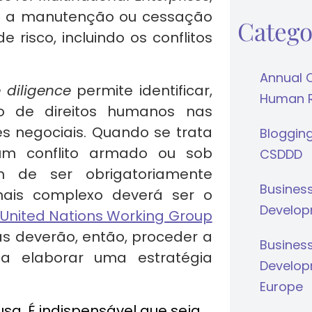
re a manutenção ou cessação
Catego
 risco, incluindo os conflitos
Annual 
 diligence
permite identificar,
Human Ri
ão de direitos humanos nas
s negociais. Quando se trata
Bloggin
um conflito armado ou sob
CSDDD
êm de ser obrigatoriamente
Busines
 mais complexo deverá ser o
Develop
nited Nations Working Group
s deverão, então, proceder a
Busines
a elaborar uma estratégia
Develop
Europe
sa. É indispensável que seja