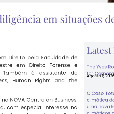
iligência em situações de
Latest
a em Direito pela Faculdade de
estre em Direito Forense e
The Yves Ro
. Também é assistente de
for Corporat
Agosto 1, 202
ess, Human Rights and the
O Caso Tota
o no NOVA Centre on Business,
climática do
uma nova lei
a, com especial interesse na
climáticos 