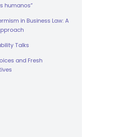
s humanos”
rmism in Business Law: A
Approach
bility Talks
oices and Fresh
tives