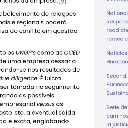
onários da empresa.
[5]
National
tabelecimento de relações
Respons
ais e regionais poderá
road ahe
isa do conflito em questão.
remedie
nto os
UNGP’s
como as
OCED
Notícias
 de uma empresa cessar a
Humano
seando-se nos resultados de
Second 
due diligence
. É fulcral
Busines
e ser tomada no seguimento
Sustaina
ando as possíveis
 empresarial
versus
as
Serie de
sto isto, a eventual saída
caminos 
ada e exata, englobando
la justi