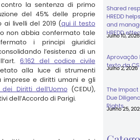
 contro la sentenza di primo
Shared respo
zione del 45% delle proprie
HREDD helps
ai livelli del 2019 (
qui il testo
and manage
lo non abbia confermato tale
HREDD effec
Julho 10, 2026
fermato i principi giuridici
onsolidando l’esistenza di un
Aprovação F
l’art.
6:162 del codice civile
texto da C
Julho 2, 2026
retato alla luce di strumenti
 imprese e diritti umani e gli
ei Diritti dell’Uomo
(CEDU),
The Impact
Due Diligenc
vi dell’Accordo di Parigi.
Rights
Junho 25, 20
Catego