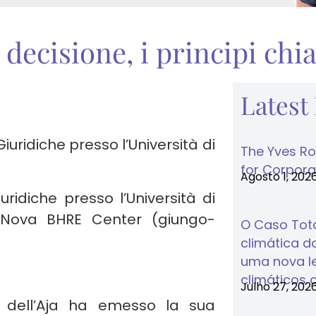
la decisione, i principi ch
Latest
iuridiche presso l’Università di
The Yves Ro
for Corporat
Agosto 1, 202
uridiche presso l’Università di
l Nova BHRE Center (giungo-
O Caso Tota
climática do
uma nova lei
climáticos 
Julho 27, 202
o dell’Aja ha emesso la sua