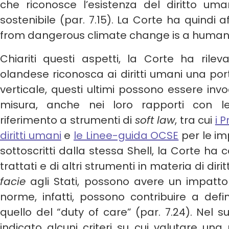
che riconosce l’esistenza del diritto 
sostenibile (par. 7.15). La Corte ha quindi 
from dangerous climate change is a human ri
Chiariti questi aspetti, la Corte ha rilev
olandese riconosca ai diritti umani una po
verticale, questi ultimi possono essere invoc
misura, anche nei loro rapporti con l
riferimento a strumenti di
soft law
, tra cui
i 
diritti umani
e
le Linee-guida OCSE
per le im
sottoscritti dalla stessa Shell, la Corte ha 
trattati e di altri strumenti in materia di dir
facie
agli Stati, possono avere un impatto su
norme, infatti, possono contribuire a def
quello del “duty of care” (par. 7.24). Nel
indicato alcuni criteri su cui valutare una 