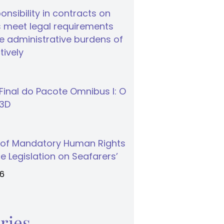
nsibility in contracts on
 meet legal requirements
 administrative burdens of
tively
inal do Pacote Omnibus I: O
S3D
 of Mandatory Human Rights
e Legislation on Seafarers’
26
ries