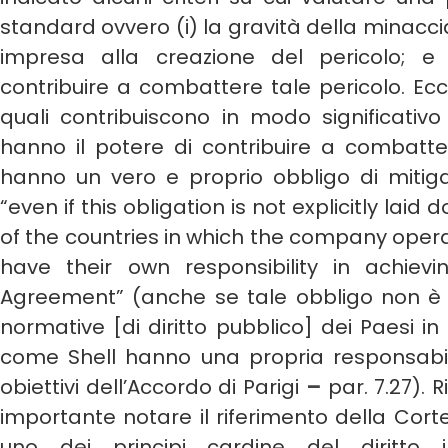
standard ovvero (i) la gravità della minaccia; 
impresa alla creazione del pericolo; e (
contribuire a combattere tale pericolo. Ec
quali contribuiscono in modo significativo
hanno il potere di contribuire a combatte
hanno un vero e proprio obbligo di mitiga
“even if this obligation is not explicitly laid
of the countries in which the company oper
have their own responsibility in achiev
Agreement” (anche se tale obbligo non è e
normative [di diritto pubblico] dei Paesi in
come Shell hanno una propria responsabil
obiettivi dell’Accordo di Parigi
–
par. 7.27).
importante notare il riferimento della Cort
uno dei principi cardine del diritto in