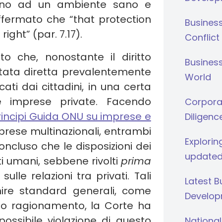
umano ad un ambiente sano e
affermato che “that protection
Busines
ght” (par. 7.17).
Conflict
ato che, nonostante il diritto
Business
rtata diretta prevalentemente
World
ati dai cittadini, in una certa
e imprese private. Facendo
Corporat
Principi Guida ONU su imprese e
Diligenc
prese multinazionali, entrambi
Explorin
concluso che le disposizioni dei
updated
itti umani, sebbene rivolti
prima
lle relazioni tra privati. Tali
Latest 
inire standard generali, come
Develop
 suo ragionamento, la Corte ha
possibile violazione di questo
National