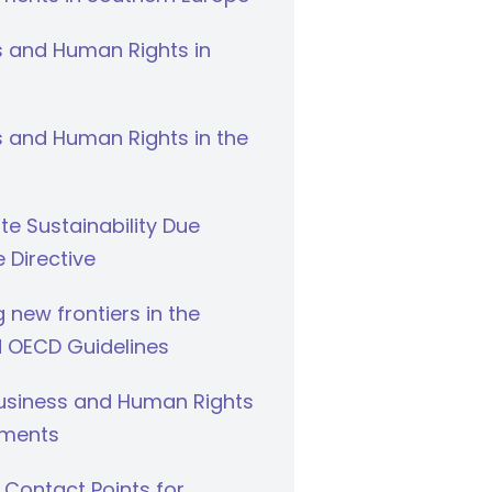
s and Human Rights in
 and Human Rights in the
e Sustainability Due
e Directive
g new frontiers in the
 OECD Guidelines
Business and Human Rights
ments
 Contact Points for