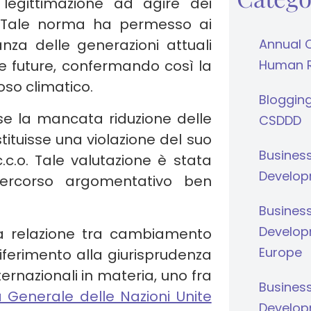
legittimazione ad agire dei
 Tale norma ha permesso ai
anza delle generazioni attuali
Annual 
le future, confermando così la
Human Ri
so climatico.
Bloggin
se la mancata riduzione delle
CSDDD
ostituisse una violazione del suo
Busines
 c.c.o. Tale valutazione è stata
Develop
percorso argomentativo ben
Busines
Develop
la relazione tra cambiamento
Europe
iferimento alla giurisprudenza
ternazionali in materia, uno fra
Busines
a Generale delle Nazioni Unite
Develop