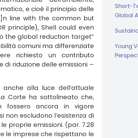
Short-Te
tico, e cioè il principio delle
Global 
[i]n line with the common but
DR principle), Shell could even
Sustaina
o the global reduction target”
bilità comuni ma differenziate
Young V
ere richiesto un contributo
Perspec
 di riduzione delle emissioni –
o anche alla luce dell’attuale
La Corte ha sottolineato che,
n fossero ancora in vigore
si non escludono l’esistenza di
le proprie emissioni. (par. 7.28
che le imprese che rispettano le