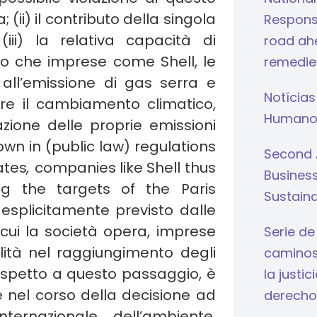
(ii) il contributo della singola
Respons
iii) la relativa capacità di
road ahe
co che imprese come Shell, le
remedie
 all’emissione di gas serra e
Notícias
re il cambiamento climatico,
Humano
zione delle proprie emissioni
 down in (public law) regulations
Second 
ates
,
companies like Shell thus
Busines
ing the targets of the Paris
Sustaina
splicitamente previsto dalle
 cui la società opera, imprese
Serie de
ità nel raggiungimento degli
caminos 
 Rispetto a questo passaggio, è
la justi
e nel corso della decisione ad
derecho
ternazionale dell’ambiente,