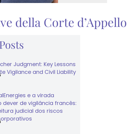
iave della Corte d’Appello
 Posts
cher Judgment: Key Lessons
e Vigilance and Civil Liability
6
lEnergies e a virada
 dever de vigilância francês:
tura judicial dos riscos
corporativos
6