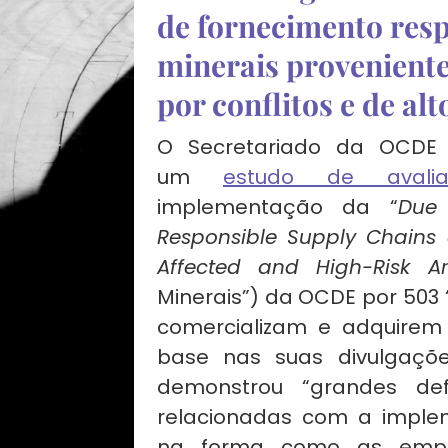
de fornecimento res
minerais proveniente
por conflitos e de alt
O Secretariado da OCDE 
um
estudo de avalia
implementação da “
Due 
Responsible Supply Chains o
Affected and High-Risk A
Minerais”) da OCDE por 503
comercializam e adquirem
base nas suas divulgaçõe
demonstrou “grandes def
relacionadas com a imple
na forma como as empre