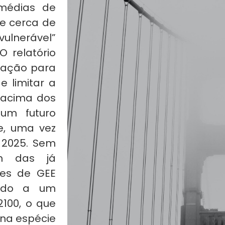
médias de
ue cerca de
ulnerável”
O relatório
 ação para
e limitar a
 acima dos
 um futuro
e, uma vez
é 2025. Sem
ém das já
ões de GEE
ndo a um
100, o que
 na espécie