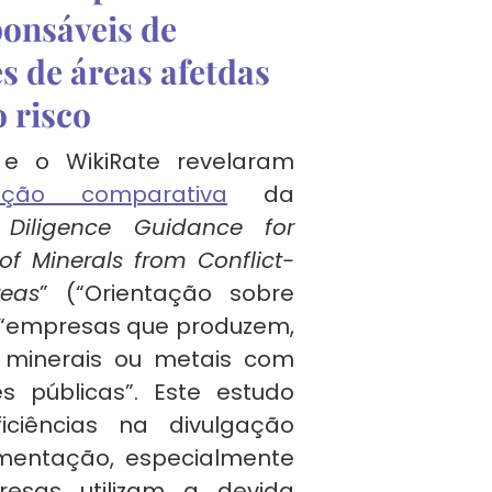
ponsáveis de
s de áreas afetdas
o risco
e o WikiRate revelaram
ção comparativa
da
Diligence Guidance for
f Minerals from Conflict-
reas
” (“Orientação sobre
 “empresas que produzem,
 minerais ou metais com
s públicas”. Este estudo
iciências na divulgação
mentação, especialmente
sas utilizam a devida