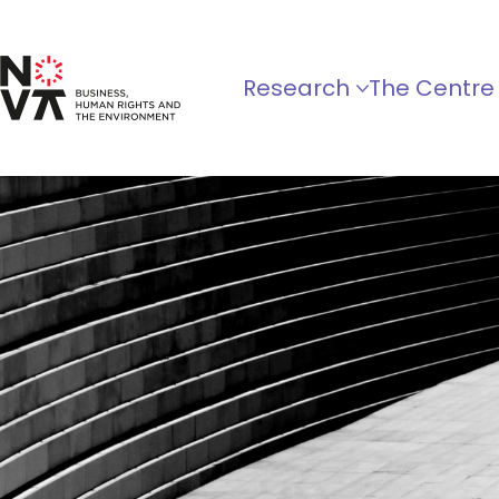
Research
The Centre