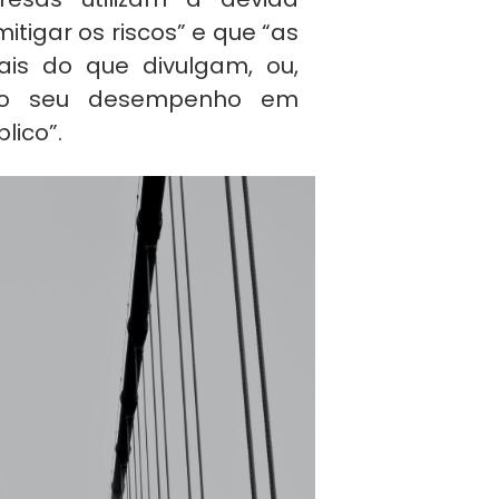
mitigar os riscos” e que “as
is do que divulgam, ou,
ar o seu desempenho em
lico”.