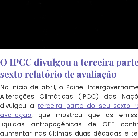
O IPCC divulgou a terceira part
sexto relatório de avaliação
No início de abril, o Painel Intergovernam
Alterações Climáticas (IPCC) das Naç
divulgou a
terceira parte do seu sexto r
avaliação
, que mostrou que as emissõ
líquidas antropogénicas de GEE cont
aumentar nas últimas duas décadas e te