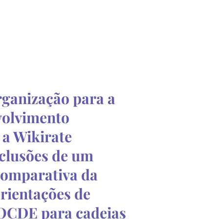
rganização para a
volvimento
a Wikirate
clusões de um
comparativa da
rientações de
 OCDE para cadeias