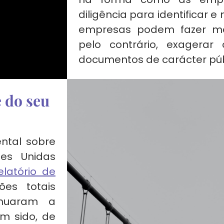
diligência para identificar e 
empresas podem fazer ma
pelo contrário, exager
documentos de carácter púb
e do seu
ental sobre
ões Unidas
elatório de
es totais
inuaram a
m sido, de