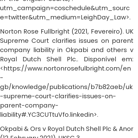
utm_campaign=coschedule&utm_sourc
e=twitter&utm_medium=LeighDay_Law>.
Norton Rose Fullbright (2021, Fevereiro). UK
Supreme Court clarifies issues on parent
company liability in Okpabi and others v
Royal Dutch Shell Plc.. Disponível em:
<https://www.nortonrosefulbright.com/en
-
gb/knowledge/publications/b7b82aeb/uk
-supreme-court-clarifies-issues-on-
parent-company-
liability#.YC3CUTtuVfo.linkedin>.
Okpabi & Ors v Royal Dutch Shell Plc & Anor