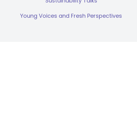
Sustainability Talks
Young Voices and Fresh Perspectives
Case Law
Shell
United Kingdom
Compartilhar: