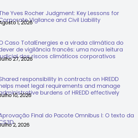
The Yves Rocher Judgment: Key Lessons for
Corporate Vigilance and Civil Liability
Agosto 1, 2026
O Caso TotalEnergies e a virada climática do
dever de vigilância francês: uma nova leitura
judicial dos riscos climáticos corporativos
Julho 27, 2026
Shared responsibility in contracts on HREDD
helps meet legal requirements and manage
administrative burdens of HREDD effectively
Julho 10, 2026
Aprovação Final do Pacote Omnibus I: O texto da
CS3D
Julho 2, 2026