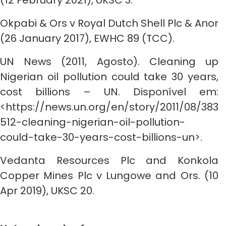
(12 February 2021), UKSC 3.
Okpabi & Ors v Royal Dutch Shell Plc & Anor
(26 January 2017), EWHC 89 (TCC).
UN News (2011, Agosto). Cleaning up
Nigerian oil pollution could take 30 years,
cost billions – UN. Disponível em:
<https://news.un.org/en/story/2011/08/383
512-cleaning-nigerian-oil-pollution-
could-take-30-years-cost-billions-un>.
Vedanta Resources Plc and Konkola
Copper Mines Plc v Lungowe and Ors. (10
Apr 2019), UKSC 20.