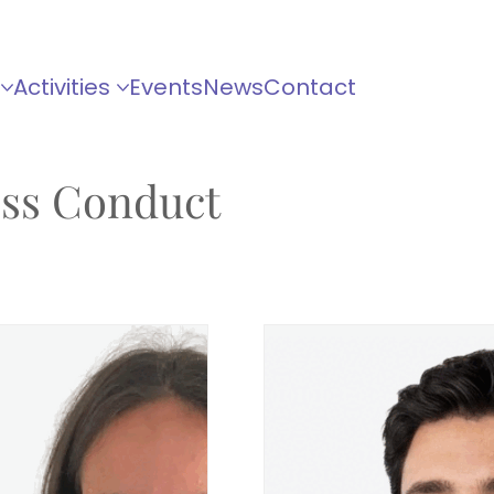
Activities
Events
News
Contact
ess Conduct