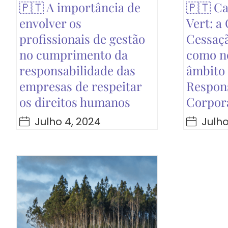
🇵🇹 A importância de
🇵🇹 Ca
envolver os
Vert: a
profissionais de gestão
Cessaç
no cumprimento da
como n
responsabilidade das
âmbito
empresas de respeitar
Respons
os direitos humanos
Corpor
Julho 4, 2024
Julho