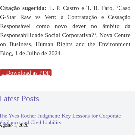
Citação sugerida:
L. P. Castro e T. B. Faro, ‘Caso
G-Star Raw vs Vert: a Contratação e Cessação
Responsável como novo dever no âmbito da
Responsabilidade Social Corporativa?
‘,
Nova Centre
on Business, Human Rights and the Environment
Blog, 1 de Julho de 2024
↓ Download as PDF
Latest Posts
The Yves Rocher Judgment: Key Lessons for Corporate
Vigilance and Civil Liability
Agosto 1, 2026