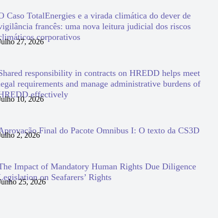
O Caso TotalEnergies e a virada climática do dever de
vigilância francês: uma nova leitura judicial dos riscos
climáticos corporativos
Julho 27, 2026
Shared responsibility in contracts on HREDD helps meet
legal requirements and manage administrative burdens of
HREDD effectively
Julho 10, 2026
Aprovação Final do Pacote Omnibus I: O texto da CS3D
Julho 2, 2026
The Impact of Mandatory Human Rights Due Diligence
Legislation on Seafarers’ Rights
Junho 25, 2026