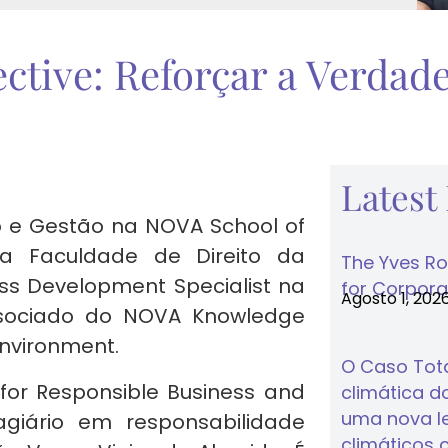
ective: Reforçar a Verda
Latest
o e Gestão na NOVA School of
da Faculdade de Direito da
The Yves Ro
ess Development Specialist na
for Corporat
Agosto 1, 202
Associado do NOVA Knowledge
Environment.
O Caso Tota
for Responsible Business and
climática do
uma nova lei
agiário em responsabilidade
climáticos 