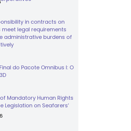
6
nsibility in contracts on
 meet legal requirements
 administrative burdens of
tively
inal do Pacote Omnibus I: O
S3D
 of Mandatory Human Rights
e Legislation on Seafarers’
26