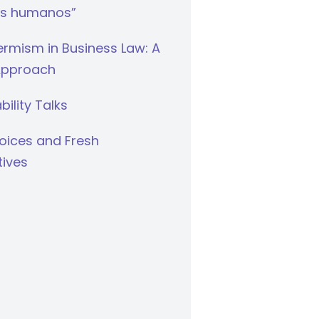
s humanos”
rmism in Business Law: A
Approach
bility Talks
oices and Fresh
tives