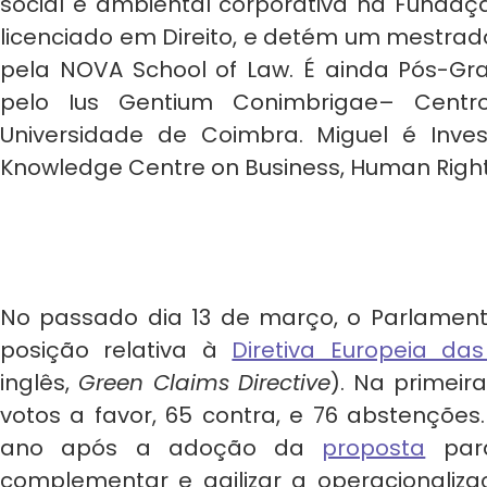
social e ambiental corporativa na Fundaçã
licenciado em Direito, e detém um mestrado
pela NOVA School of Law. É ainda Pós-G
pelo Ius Gentium Conimbrigae– Centr
Universidade de Coimbra. Miguel é Inve
Knowledge Centre on Business, Human Right
No passado dia 13 de março, o Parlament
posição relativa à
Diretiva Europeia da
inglês,
Green Claims Directive
). Na primeira
votos a favor, 65 contra, e 76 abstençõe
ano após a adoção da
proposta
para
complementar e agilizar a operacionali