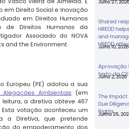
o Vasco Vieira de Almeida. É
Julho 27, 202
 em Direito Social e Inovação
raduado em Direitos Humanos
Shared respo
o de Direitos Humanos da
HREDD helps
stigador Associado do NOVA
and manage
s and the Environment.
HREDD effec
Julho 10, 2026
Aprovação F
texto da C
Julho 2, 2026
o Europeu (PE) adotou a sua
s Alegações Ambientais
(em
The Impact
 leitura, a diretiva obteve 467
Due Diligenc
s. Esta votação aconteceu um
Rights
Junho 25, 20
 a Diretiva, que pretende
zação do empoderamento dos