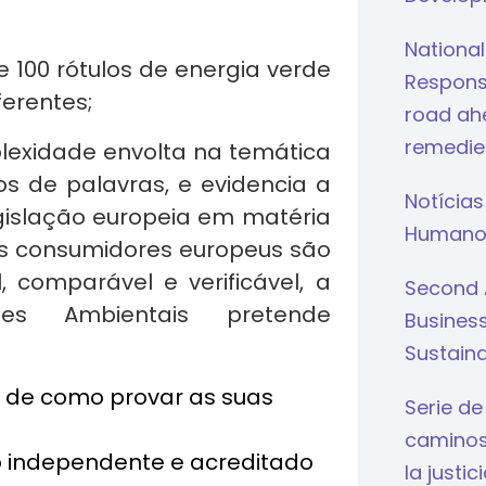
National
e 100 rótulos de energia verde
Respons
ferentes;
road ahe
remedie
exidade envolta na temática
gos de palavras, e evidencia a
Notícias
gislação europeia em matéria
Humano
os consumidores europeus são
, comparável e verificável, a
Second 
es Ambientais pretende
Busines
Sustaina
s de como provar as suas
Serie de
caminos 
io independente e acreditado
la justi