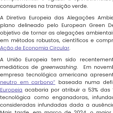
consumidores na transição verde.
A Diretiva Europeia das Alegações Ambi
plano delineado pelo European Green 
objetivo de tornar as alegações ambientai
em métodos robustos, científicos e comp
Ação de Economia Circular
.
A União Europeia tem sido recentemen
mediáticos de
greenwashing
.
Em novemb
empresa tecnológica americana apresen
neutro em carbono”
baseada numa defi
Europeia
acabaria por atribuir a 53% das
tecnológica como enganadoras, infund
consideradas infundadas dada a ausênc
Mais tarde, em março de 2024, o maior 