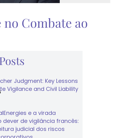
de no Combate ao
 Posts
cher Judgment: Key Lessons
e Vigilance and Civil Liability
6
lEnergies e a virada
 dever de vigilância francês:
tura judicial dos riscos
corporativos