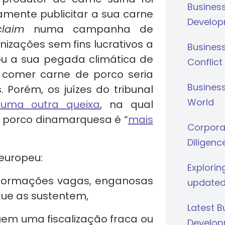
Busines
amente publicitar a sua carne
Develop
claim
numa campanha de
izações sem fins lucrativos a
Busines
u a sua pegada climática de
Conflict
 comer carne de porco seria
Business
Porém, os juízes do tribunal
World
numa outra queixa
, na qual
 porco dinamarquesa é “
mais
Corporat
Diligenc
europeu:
Explorin
nformações vagas, enganosas
updated
ue as sustentem,
Latest 
uem uma fiscalização fraca ou
Develop