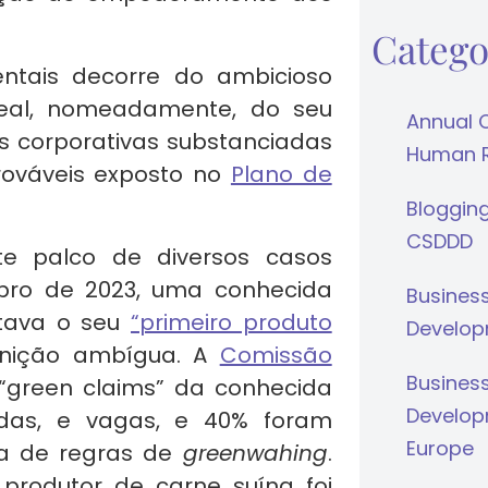
Catego
entais decorre do ambicioso
Deal, nomeadamente, do seu
Annual 
s corporativas substanciadas
Human Ri
rováveis exposto no
Plano de
Bloggin
CSDDD
te palco de diversos casos
ro de 2023, uma conhecida
Busines
tava o seu
“primeiro produto
Develop
nição ambígua. A
Comissão
Busines
 “green claims” da conhecida
Develop
adas, e vagas, e 40% foram
Europe
ia de regras de
greenwahing
.
produtor de carne suína foi